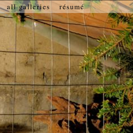
all galleries
résumé