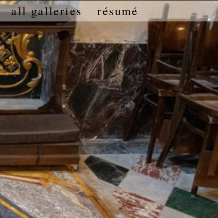
all galleries
résumé