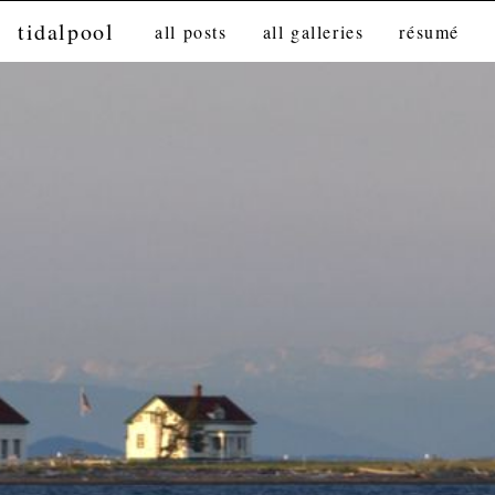
tidalpool
all posts
all galleries
résumé