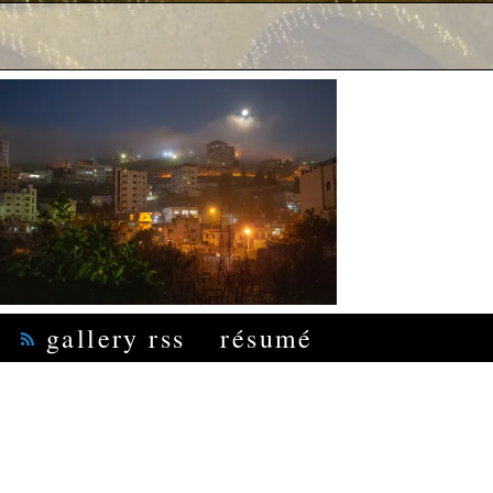
gallery rss
résumé