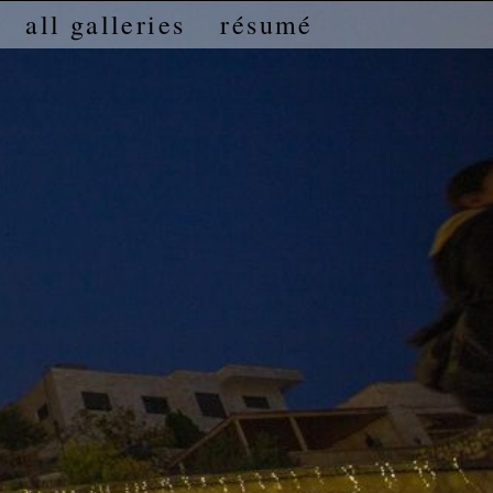
all galleries
résumé