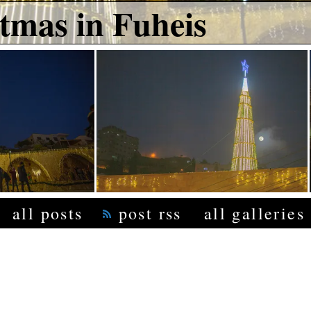
tmas in Fuheis
all posts
post rss
all galleries