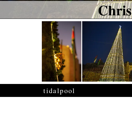
Chris
tidalpool