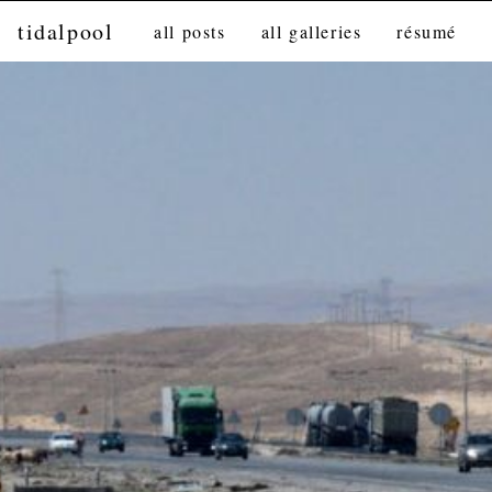
tidalpool
all posts
all galleries
résumé